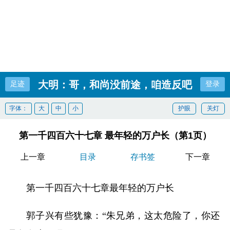
大明：哥，和尚没前途，咱造反吧
足迹
登录
字体：
大
中
小
护眼
关灯
第一千四百六十七章 最年轻的万户长（第1页）
上一章
目录
存书签
下一章
第一千四百六十七章最年轻的万户长
郭子兴有些犹豫：“朱兄弟，这太危险了，你还