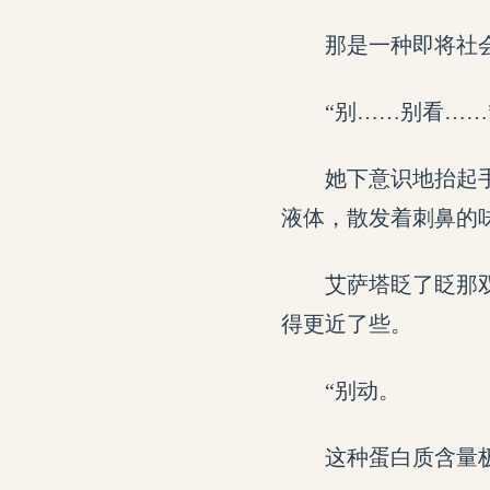
那是一种即将社
“别……别看……
她下意识地抬起
液体，散发着刺鼻的
艾萨塔眨了眨那
得更近了些。
“别动。
这种蛋白质含量