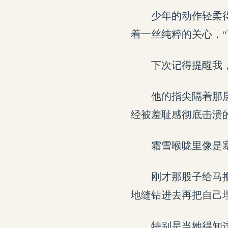
少年的动作轻柔
着一丝纯粹的关心，
下次记得提醒我
他的指尖隔着那
经被羞耻感彻底击溃
霜雪喉咙里像是
刚才那股子给马
地缝钻进去再把自己
特别是当她得知