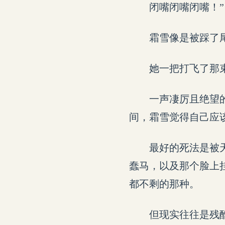
闭嘴闭嘴闭嘴！”
霜雪像是被踩了
她一把打飞了那
一声凄厉且绝望
间，霜雪觉得自己应
最好的死法是被
蠢马，以及那个脸上
都不剩的那种。
但现实往往是残