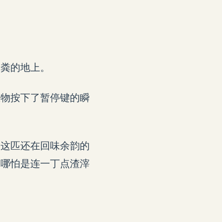
马粪的地上。
生物按下了暂停键的瞬
、这匹还在回味余韵的
，哪怕是连一丁点渣滓