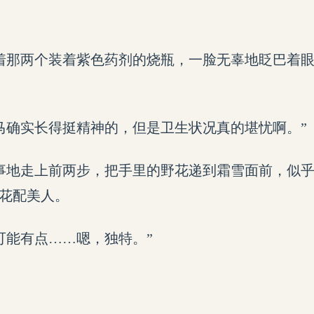
着那两个装着紫色药剂的烧瓶，一脸无辜地眨巴着眼
马确实长得挺精神的，但是卫生状况真的堪忧啊。”
事地走上前两步，把手里的野花递到霜雪面前，似
鲜花配美人。
可能有点……嗯，独特。”