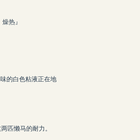
｜燥热』
臊味的白色粘液正在地
这两匹懒马的耐力。