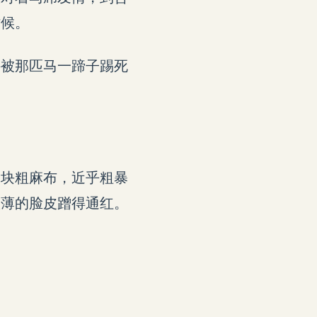
时候。
接被那匹马一蹄子踢死
一块粗麻布，近乎粗暴
很薄的脸皮蹭得通红。