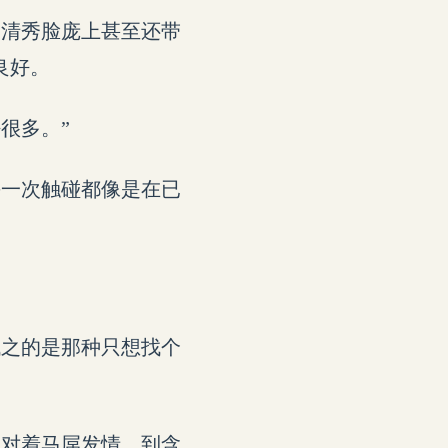
的清秀脸庞上甚至还带
良好。
很多。”
每一次触碰都像是在已
代之的是那种只想找个
从对着马屌发情，到含