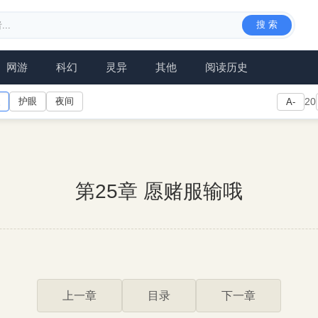
搜 索
网游
科幻
灵异
其他
阅读历史
护眼
夜间
20
A-
第25章 愿赌服输哦
上一章
目录
下一章