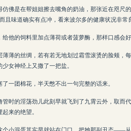
得仿佛是在帮姐姐擦去嘴角的奶油，那张近在咫尺
“而且味道确实有点冲，看来波尔多的健康状况非常
，给他的饲料里加点薄荷或者菠萝酶，那样口感会好
层薄薄的丝绸，若有若无地划过霜雪滚烫的脸颊，
的少女神经上又撒了一把盐。
塞了一团棉花，半天憋不出一句完整的话来。
撸管时的淫荡劲儿此刻早就飞到了九霄云外，取而
埋起来的绝望。
这个小混蛋其实早就站在门口，把她那副丑态——