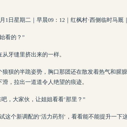
年7月1日星期二｜早晨09：12｜红枫村·西侧临时马厩
始看的？”
在从牙缝里挤出来的一样。
个狼狈的半跪姿势，胸口那团还在散发着热气和腥
下滑，拉出一道道令人绝望的痕迹。
来吧，大家伙，让姐姐看看’那里？”
试试这个新调配的‘活力药剂’，看看能不能提升一下