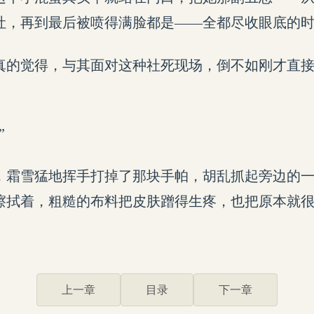
吐，再到最后被喷得满脸都是——全都尽收眼底的
真的觉得，与其面对这种社死现场，倒不如刚才直
”
，霜雪猛地挥手打掉了那块手帕，胡乱抓起旁边的
擦拭着，粗糙的布料把皮肤蹭得生疼，也把原本就
上一章
目录
下一章