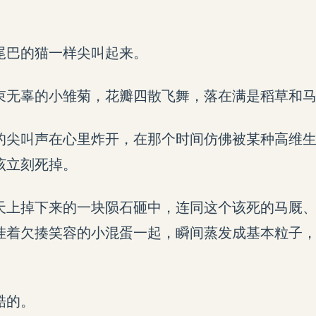
尾巴的猫一样尖叫起来。
束无辜的小雏菊，花瓣四散飞舞，落在满是稻草和
的尖叫声在心里炸开，在那个时间仿佛被某种高维
该立刻死掉。
天上掉下来的一块陨石砸中，连同这个该死的马厩
挂着欠揍笑容的小混蛋一起，瞬间蒸发成基本粒子
酷的。