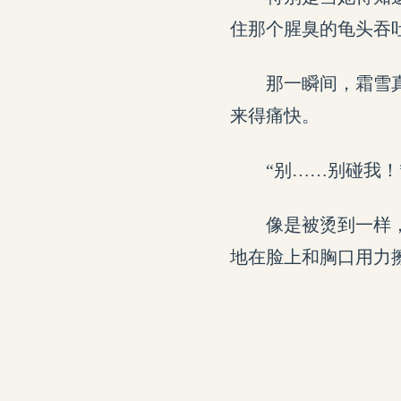
住那个腥臭的龟头吞
那一瞬间，霜雪
来得痛快。
“别……别碰我！
像是被烫到一样
地在脸上和胸口用力