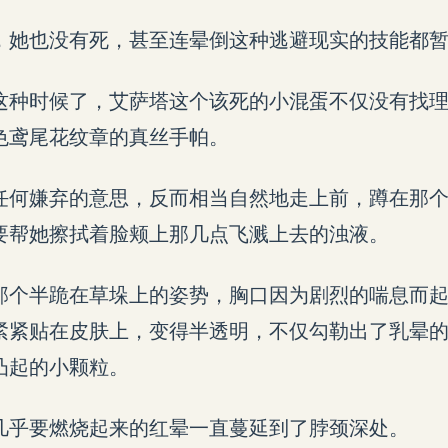
，她也没有死，甚至连晕倒这种逃避现实的技能都
这种时候了，艾萨塔这个该死的小混蛋不仅没有找
色鸢尾花纹章的真丝手帕。
任何嫌弃的意思，反而相当自然地走上前，蹲在那
要帮她擦拭着脸颊上那几点飞溅上去的浊液。
那个半跪在草垛上的姿势，胸口因为剧烈的喘息而
紧紧贴在皮肤上，变得半透明，不仅勾勒出了乳晕
凸起的小颗粒。
几乎要燃烧起来的红晕一直蔓延到了脖颈深处。