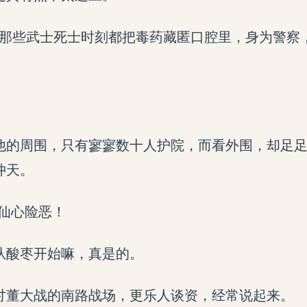
本那些武士死士时刻都把毒药藏匿口腔里，身为警察
他的周围，只有寥寥数十人护院，而看外围，却足
冲天。
·仙心险恶！
从酸枣开始嘛，真是的。
讨董大战的南路战场，更乐人谈资，经常说起来。