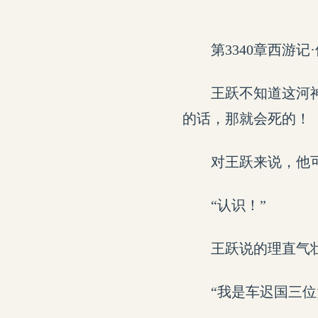
第3340章西游记
王跃不知道这河
的话，那就会死的！
对王跃来说，他
“认识！”
王跃说的理直气
“我是车迟国三