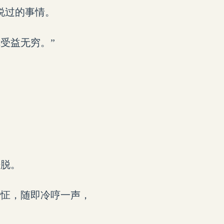
说过的事情。
受益无穷。”
挣脱。
一怔，随即冷哼一声，