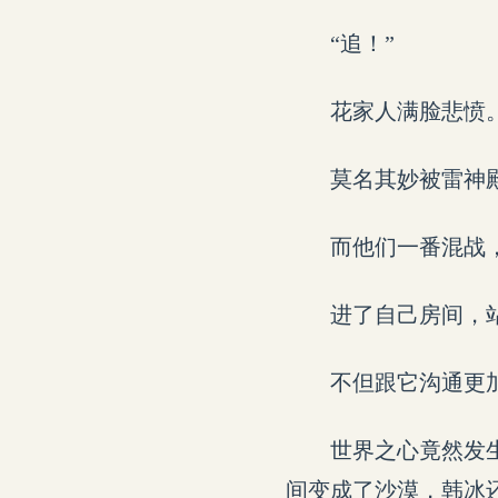
“追！”
花家人满脸悲愤
莫名其妙被雷神
而他们一番混战
进了自己房间，
不但跟它沟通更
世界之心竟然发
间变成了沙漠，韩冰