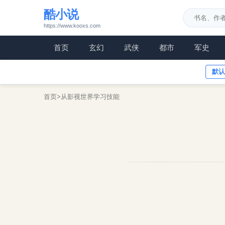
酷小说
https://www.kooxs.com
首页
玄幻
武侠
都市
军史
默认
首页
>
从影视世界学习技能