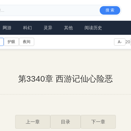
搜 索
网游
科幻
灵异
其他
阅读历史
护眼
夜间
20
A-
第3340章 西游记仙心险恶
上一章
目录
下一章