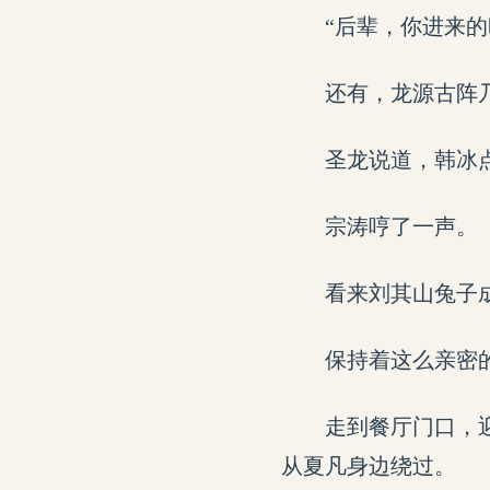
“后辈，你进来
还有，龙源古阵
圣龙说道，韩冰
宗涛哼了一声。
看来刘其山兔子
保持着这么亲密
走到餐厅门口，
从夏凡身边绕过。