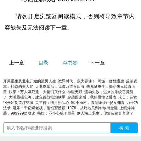
请勿开启浏览器阅读模式，否则将导致章节内
容缺失及无法阅读下一章。
上一章
目录
存书签
下一章
开局重生从北电开始的渣男人生
诡异时代，我为界使！
网游：群雄逐鹿
反杀资
本：社恐的美人局
天龙珠拿后，我御万道吞四海
朱允熥重生，揭穿朱元璋真面
目
快穿：万人嫌死遁，大佬们哭什么
神医无双
渡劫失败，迟来的系统它觉醒
了
大明最强乞丐，建立百战枪炮铁军
穿越回来后，我的属性值爆表
末日：从女
宿开始制造浮空城
灵主传：明月照我心
80小渔村，脚踹绿茶迎娶女知青
万千功
法录
娱乐：千亿煤老板，砸钱蜜芭颖
1978，从烤地瓜到华尔街金融
上线爆神
装，999999倍攻速
韩娱：不小心成了巨星
别人海上求生，你集装箱开盲盒？
搜 索