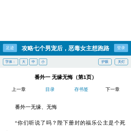
攻略七个男宠后，恶毒女主想跑路
足迹
登录
字体：
大
中
小
护眼
关灯
番外一 无缘无悔（第1页）
上一章
目录
存书签
下一章
番外一无缘、无悔
“你们听说了吗？陛下册封的福乐公主是个死