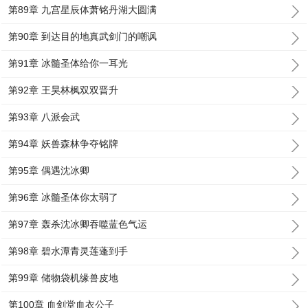
第89章 九宫星辰体萧铭丹湖大圆满
第90章 到达目的地真武剑门的嘲讽
第91章 冰髓圣体给你一耳光
第92章 王昊林枫双双晋升
第93章 八派会武
第94章 妖兽森林争夺铭牌
第95章 偶遇沈冰卿
第96章 冰髓圣体你太弱了
第97章 轰杀沈冰卿吞噬蓝色气运
第98章 碧水潭青灵莲蓬到手
第99章 储物袋机缘兽皮地
第100章 血剑堂血衣公子