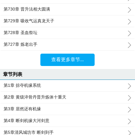
第730章 晋升法相大圆满
第729章 吸收气运真龙天子
第728章 圣血祭坛
第727章 炼老出手
查看更多章节...
章节列表
第1章 掠夺机缘系统
第2章 黄级淬骨丹晋升炼体十重天
第3章 居然还有机缘
第4章 断剑机缘大河剑意
第5章清风城坊市 断剑到手