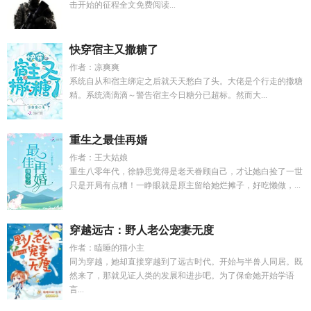
击开始的征程全文免费阅读...
快穿宿主又撒糖了
作者：凉爽爽
系统自从和宿主绑定之后就天天愁白了头。大佬是个行走的撒糖
精。系统滴滴滴～警告宿主今日糖分已超标。然而大...
重生之最佳再婚
作者：王大姑娘
重生八零年代，徐静思觉得是老天眷顾自己，才让她白捡了一世
只是开局有点糟！一睁眼就是原主留给她烂摊子，好吃懒做，...
穿越远古：野人老公宠妻无度
作者：瞌睡的猫小主
同为穿越，她却直接穿越到了远古时代。开始与半兽人同居。既
然来了，那就见证人类的发展和进步吧。为了保命她开始学语
言...