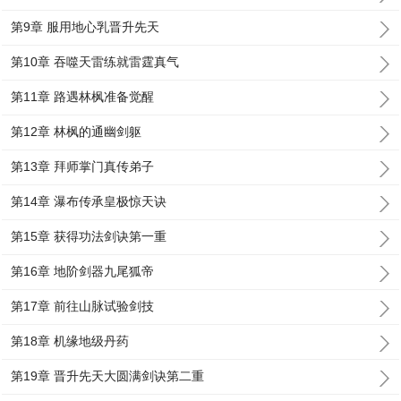
第9章 服用地心乳晋升先天
第10章 吞噬天雷练就雷霆真气
第11章 路遇林枫准备觉醒
第12章 林枫的通幽剑躯
第13章 拜师掌门真传弟子
第14章 瀑布传承皇极惊天诀
第15章 获得功法剑诀第一重
第16章 地阶剑器九尾狐帝
第17章 前往山脉试验剑技
第18章 机缘地级丹药
第19章 晋升先天大圆满剑诀第二重