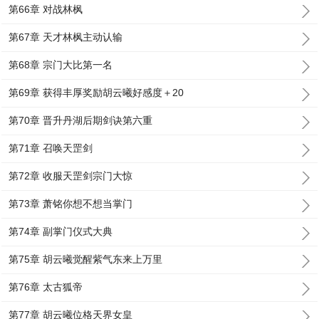
第66章 对战林枫
第67章 天才林枫主动认输
第68章 宗门大比第一名
第69章 获得丰厚奖励胡云曦好感度＋20
第70章 晋升丹湖后期剑诀第六重
第71章 召唤天罡剑
第72章 收服天罡剑宗门大惊
第73章 萧铭你想不想当掌门
第74章 副掌门仪式大典
第75章 胡云曦觉醒紫气东来上万里
第76章 太古狐帝
第77章 胡云曦位格天界女皇