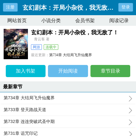
玄幻剧本：开局小杂役，我无敌了！
注册
登录
网站首页
小说分类
会员书架
阅读记录
玄幻剧本：开局小杂役，我无敌了！
青云客 著
网游
连载中
最近更新：
第734章 大结局飞升仙魔界
更新时间：
2025-07-19 03:20:49
加入书架
开始阅读
章节目录
最新章节
第734章 大结局飞升仙魔界
第733章 登天路战天道
第732章 连连突破武圣中期
第731章 诅咒印记