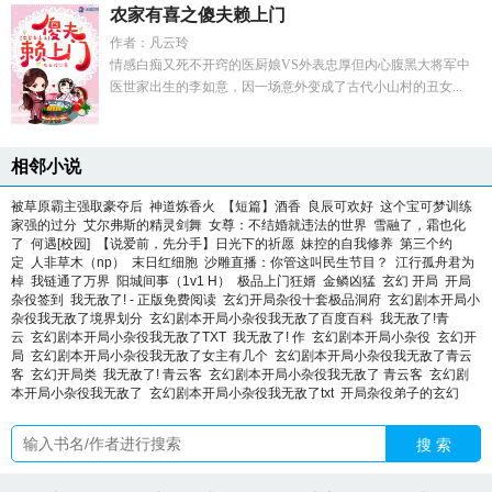
农家有喜之傻夫赖上门
作者：凡云玲
情感白痴又死不开窍的医厨娘VS外表忠厚但内心腹黑大将军中
医世家出生的李如意，因一场意外变成了古代小山村的丑女...
相邻小说
被草原霸主强取豪夺后
神道炼香火
【短篇】酒香
良辰可欢好
这个宝可梦训练
家强的过分
艾尔弗斯的精灵剑舞
女尊：不结婚就违法的世界
雪融了，霜也化
了
何遇[校园]
【说爱前，先分手】日光下的祈愿
妹控的自我修养
第三个约
定
人非草木（np）
末日红细胞
沙雕直播：你管这叫民生节目？
江行孤舟君为
棹
我链通了万界
阳城间事（1v1 H）
极品上门狂婿
金鳞凶猛
玄幻 开局
开局
杂役签到
我无敌了! - 正版免费阅读
玄幻开局杂役十套极品洞府
玄幻剧本开局小
杂役我无敌了境界划分
玄幻剧本开局小杂役我无敌了百度百科
我无敌了!青
云
玄幻剧本开局小杂役我无敌了TXT
我无敌了! 作
玄幻剧本开局小杂役
玄幻开
局
玄幻剧本开局小杂役我无敌了女主有几个
玄幻剧本开局小杂役我无敌了青云
客
玄幻开局类
我无敌了! 青云客
玄幻剧本开局小杂役我无敌了 青云客
玄幻剧
本开局小杂役我无敌了
玄幻剧本开局小杂役我无敌了txt
开局杂役弟子的玄幻
搜 索