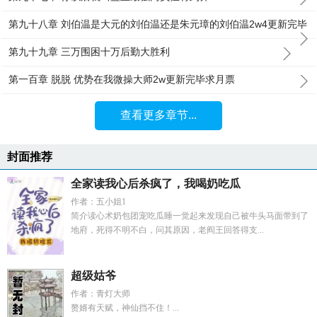
第九十八章 刘伯温是大元的刘伯温还是朱元璋的刘伯温2w4更新完毕
第九十九章 三万围困十万后勤大胜利
第一百章 脱脱 优势在我微操大师2w更新完毕求月票
查看更多章节...
封面推荐
全家读我心后杀疯了，我喝奶吃瓜
作者：五小姐1
简介读心术奶包团宠吃瓜睡一觉起来发现自己被牛头马面带到了
地府，死得不明不白，问其原因，老阎王回答得支...
超级姑爷
作者：青灯大师
赘婿有天赋，神仙挡不住！...