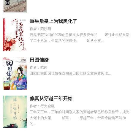
重生后皇上为我黑化了
作者：陌骄阳
云起书院我们的2020创意征文大赛参赛作品 宋行止虽然只活
了二十八岁，但是活的很痛快。 她从小被...
田园佳婿
作者：晗路
田园佳婿田园佳婿在线阅读田园佳婿全文免费阅读...
修真从穿越三年开始
作者：行为金融
三年又三年，三年的时间别人家的穿越者早已经称皇称帝，成为
大佬中的大佬。 然而， 穿越三年，带着个能看不能加
的...