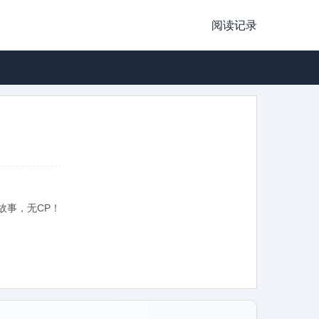
阅读记录
故事，无CP！