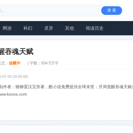
搜 索
网游
科幻
灵异
其他
阅读历史
醒吞魂天赋
 状态：
连载中
| 字数：504.5万字
6-07-04 20:46:08)
由作者：猪柳蛋汉宝所著，酷小说免费提供全球末世：开局觉醒吞魂天赋
kooxs.com