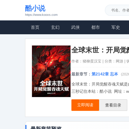
酷小说
https://www.kooxs.com
首页
玄幻
武侠
都市
军史
全球末世：开局觉
作者：
猪柳蛋汉宝
| 分类：网游 |
最新章节：
第2142章 忘本
(202
全球末世：开局觉醒吞魂天赋是
三秒记住本站：酷小说 网址：www.
立即阅读
查看目录