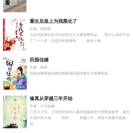
重生后皇上为我黑化了
作者：陌骄阳
云起书院我们的2020创意征文大赛参赛作品 宋行止虽然只活
了二十八岁，但是活的很痛快。 她从小被...
田园佳婿
作者：晗路
田园佳婿田园佳婿在线阅读田园佳婿全文免费阅读...
修真从穿越三年开始
作者：行为金融
三年又三年，三年的时间别人家的穿越者早已经称皇称帝，成为
大佬中的大佬。 然而， 穿越三年，带着个能看不能加
的...