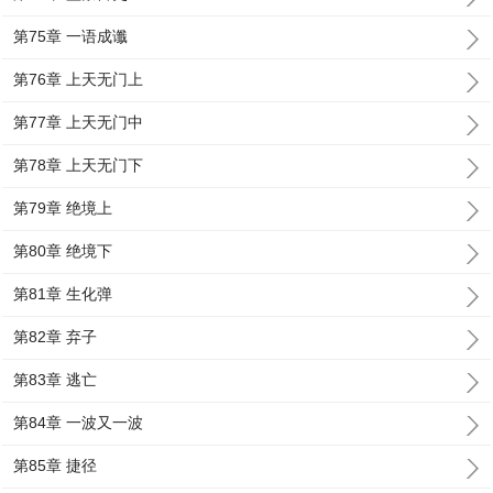
第75章 一语成谶
第76章 上天无门上
第77章 上天无门中
第78章 上天无门下
第79章 绝境上
第80章 绝境下
第81章 生化弹
第82章 弃子
第83章 逃亡
第84章 一波又一波
第85章 捷径