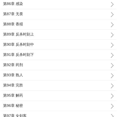
第86章 感染
第87章 无畏
第88章 香殒
第89章 反杀时刻上
第90章 反杀时刻中
第91章 反杀时刻下
第92章 药剂
第93章 熟人
第94章 完胜
第95章 解药
第96章 秘密
第97章 女剑客