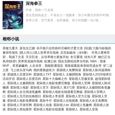
深海拳王
作者：我有一只龙笔
逗比恶搞热血文，不喜勿入一觉醒来，张小剑重生到高中时期。
世界大变，灵气复苏，全民修炼。张小剑觉醒一头C级...
相邻小说
吞噬九重天
裴先生已婚
你不能只在吃铁杆庄稼时才爱大清
[综漫] 六眼与妖狐的
兼容性报告
[猎人同人] 猎人世界求生指南
后宫如懿传（全6册）
开局入赘将军
府，我成了文圣
天灾巨龙，从培养骑士家族开始
冬日重现
绿光斗罗
她们正当
风华[快穿]
异界骨龙操作指南
欲渊之钥
我在无限轮回界当司机
NBA：我拿
MVP，库里躺赢狗
人在末世，我能联通现实
我靠探案延寿系统苟成女帝
驴二这
土匪
飞上枝头变乌鸦
我的透视超给力
星级猎人免费阅读
星际猎人陈词滥调阅
读
星级猎人百度百科
星级猎人TXT
星际猎人 太极阴阳鱼
星际猎人2026地球日
活动开启
星际猎人百度百科
星际十大巅峰之作
星际猎人官服安装
超强星际猎
人
星际猎人太极阴阳鱼
星际猎人电影免费完整版
星际猎人官网
星级猎人陈词
懒调
星际猎人电影
星际猎人官方
星际猎人 第371章
星际猎人太极阴阳鱼笔趣
阁
星际猎人全文阅读笔趣阁
星际猎人电影在线观看完整版
星际猎人官网入
口
星际猎人无尽的拉格朗日
星际猎人李居胥
星际猎人官方正版
星际猎人官
服
星际猎人电影免费观看
星际牛仔
星际猎人在线观看
星际猎人全文免费阅
读
星际猎人手游官网
星际猎人动漫
星际猎人txt
星际猎人笔趣阁
星际猎人游
戏
星际猎人类似推荐
星际猎人电影在线观看
星级猎人
星际猎人安装