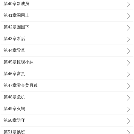
第40章新成员
第41章围困上
第42章围困下
第43章断后
第44章异草
第45章惊现小妹
第46章富贵
第47章零金姜月狐
第48章危机
第49章火蝎
第50章防守
第51章换班