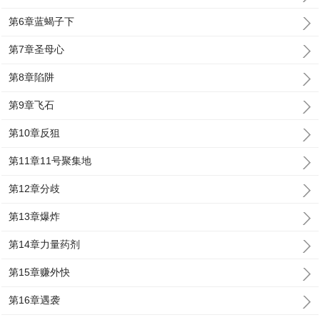
第6章蓝蝎子下
第7章圣母心
第8章陷阱
第9章飞石
第10章反狙
第11章11号聚集地
第12章分歧
第13章爆炸
第14章力量药剂
第15章赚外快
第16章遇袭